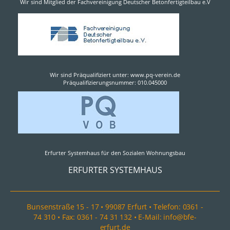
Wir sind Mitglied der Fachvereinigung Deutscher Betonfertigteilbau e.V
Wir sind Präqualifiziert unter: www.pq-verein.de
Präqualifizierungsnummer: 010.045000
Erfurter Systemhaus für den Sozialen Wohnungsbau
ERFURTER SYSTEMHAUS
Bunsenstraße 15 - 17 • 99087 Erfurt • Telefon: 0361 -
74 310 • Fax: 0361 - 74 31 132 • E-Mail: info@bfe-
erfurt.de