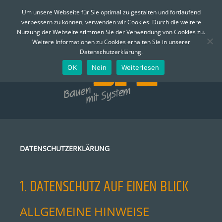
MENÜ
Um unsere Webseite für Sie optimal zu gestalten und fortlaufend
verbessern zu können, verwenden wir Cookies. Durch die weitere
Skip
Nutzung der Webseite stimmen Sie der Verwendung von Cookies zu.
to
Telefon:
0361 - 74 310
Email:
info@bfe-erfurt.de
Weitere Informationen zu Cookies erhalten Sie in unserer
content
Datenschutzerklärung.
OK
Nein
Weiterlesen
DATENSCHUTZERKLÄRUNG
1. DATENSCHUTZ AUF EINEN BLICK
ALLGEMEINE HINWEISE