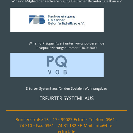
Wir sind Mitglied der Fachvereinigung Deutscher Betonfertigteilbau e.V
Wir sind Präqualifiziert unter: www.pq-verein.de
Präqualifizierungsnummer: 010.045000
Erfurter Systemhaus für den Sozialen Wohnungsbau
ERFURTER SYSTEMHAUS
Bunsenstraße 15 - 17 • 99087 Erfurt • Telefon: 0361 -
74 310 • Fax: 0361 - 74 31 132 • E-Mail: info@bfe-
erfurt.de