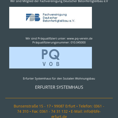
Wir sind Mitglied der Fachvereinigung Deutscher Betonfertigteilbau e.V
Wir sind Präqualifiziert unter: www.pq-verein.de
Präqualifizierungsnummer: 010.045000
Erfurter Systemhaus für den Sozialen Wohnungsbau
ERFURTER SYSTEMHAUS
Bunsenstraße 15 - 17 • 99087 Erfurt • Telefon: 0361 -
74 310 • Fax: 0361 - 74 31 132 • E-Mail: info@bfe-
erfurt.de