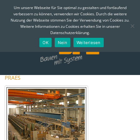
MENÜ
Um unsere Webseite für Sie optimal zu gestalten und fortlaufend
verbessern zu können, verwenden wir Cookies. Durch die weitere
Skip
Nutzung der Webseite stimmen Sie der Verwendung von Cookies zu.
to
Telefon:
0361 - 74 310
Email:
info@bfe-erfurt.de
Weitere Informationen zu Cookies erhalten Sie in unserer
content
Datenschutzerklärung.
OK
Nein
Weiterlesen
PRAES