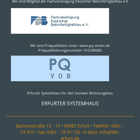
Wir sind Mitglied der Fachvereinigung Deutscher Betonfertigteilbau e.V
Wir sind Präqualifiziert unter: www.pq-verein.de
Präqualifizierungsnummer: 010.045000
Erfurter Systemhaus für den Sozialen Wohnungsbau
ERFURTER SYSTEMHAUS
Bunsenstraße 15 - 17 • 99087 Erfurt • Telefon: 0361 -
74 310 • Fax: 0361 - 74 31 132 • E-Mail: info@bfe-
erfurt.de