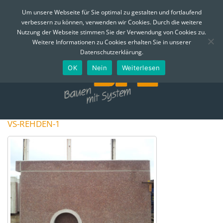
MENÜ
Um unsere Webseite für Sie optimal zu gestalten und fortlaufend
verbessern zu können, verwenden wir Cookies. Durch die weitere
Skip
Nutzung der Webseite stimmen Sie der Verwendung von Cookies zu.
to
Telefon:
0361 - 74 310
Email:
info@bfe-erfurt.de
Weitere Informationen zu Cookies erhalten Sie in unserer
content
Datenschutzerklärung.
OK
Nein
Weiterlesen
VS-REHDEN-1