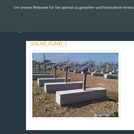
Skip
Um unsere Webseite für Sie optimal zu gestalten und fortlaufend verbe
to
content
Startseite
Präsent
SOLAR_FUND_1