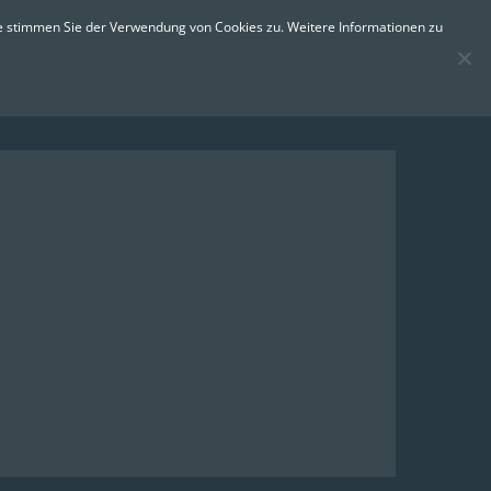
0
Email:
info@bfe-erfurt.de
te stimmen Sie der Verwendung von Cookies zu. Weitere Informationen zu
ontakt
Impressum