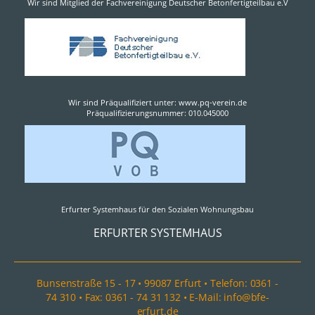
Wir sind Mitglied der Fachvereinigung Deutscher Betonfertigteilbau e.V
Wir sind Präqualifiziert unter: www.pq-verein.de
Präqualifizierungsnummer: 010.045000
Erfurter Systemhaus für den Sozialen Wohnungsbau
ERFURTER SYSTEMHAUS
Bunsenstraße 15 - 17 • 99087 Erfurt • Telefon: 0361 -
74 310 • Fax: 0361 - 74 31 132 • E-Mail: info@bfe-
erfurt.de