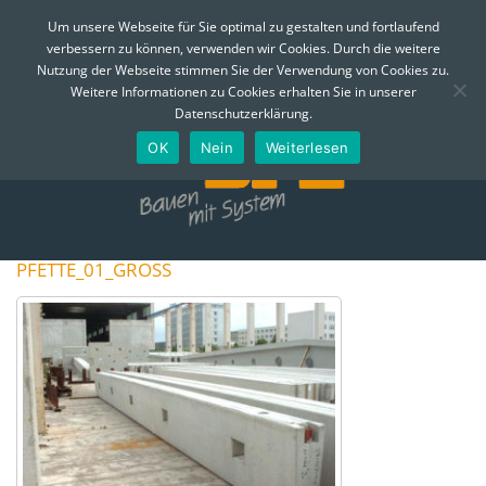
MENÜ
Um unsere Webseite für Sie optimal zu gestalten und fortlaufend
verbessern zu können, verwenden wir Cookies. Durch die weitere
Skip
Nutzung der Webseite stimmen Sie der Verwendung von Cookies zu.
to
Telefon:
0361 - 74 310
Email:
info@bfe-erfurt.de
Weitere Informationen zu Cookies erhalten Sie in unserer
content
Datenschutzerklärung.
OK
Nein
Weiterlesen
PFETTE_01_GROSS