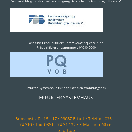
Wir sind Mitglied der Fachvereinigung Deutscher Betonfertigteilbau e.V
Wir sind Präqualifiziert unter: www.pq-verein.de
Präqualifizierungsnummer: 010.045000
Erfurter Systemhaus für den Sozialen Wohnungsbau
ERFURTER SYSTEMHAUS
Bunsenstraße 15 - 17 • 99087 Erfurt • Telefon: 0361 -
74 310 • Fax: 0361 - 74 31 132 • E-Mail: info@bfe-
erfurt.de