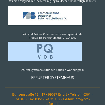
Wir sind Mitglied der Fachvereinigung Deutscher Betonfertigteilbau e.V
Wir sind Präqualifiziert unter: www.pq-verein.de
Präqualifizierungsnummer: 010.045000
Erfurter Systemhaus für den Sozialen Wohnungsbau
ERFURTER SYSTEMHAUS
Bunsenstraße 15 - 17 • 99087 Erfurt • Telefon: 0361 -
74 310 • Fax: 0361 - 74 31 132 • E-Mail: info@bfe-
erfurt.de