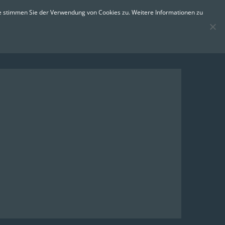
0
Email:
info@bfe-erfurt.de
te stimmen Sie der Verwendung von Cookies zu. Weitere Informationen zu
ontakt
Impressum