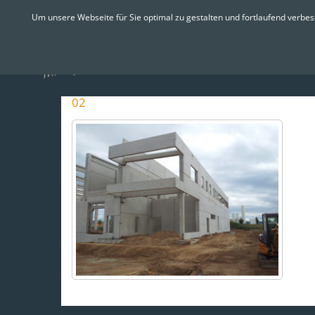
Skip
Um unsere Webseite für Sie optimal zu gestalten und fortlaufend verbe
to
content
Startseite
Präsent
02